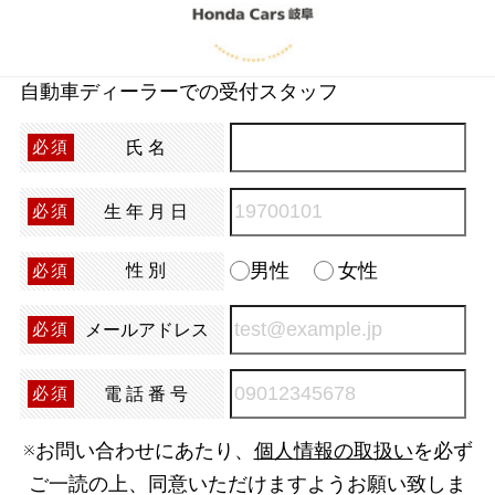
自動車ディーラーでの受付スタッフ
氏名
必須
生年月日
必須
男性
女性
性別
必須
メールアドレス
必須
電話番号
必須
※お問い合わせにあたり、
個人情報の取扱い
を必ず
ご一読の上、同意いただけますようお願い致しま