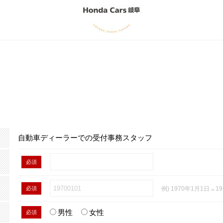
自動車ディーラーでの受付事務スタッフ
必須
必須
例) 1970年1月1日→19
男性
女性
必須