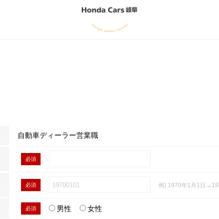
自動車ディーラー営業職
必須
必須
例) 1970年1月1日→19
男性
女性
必須