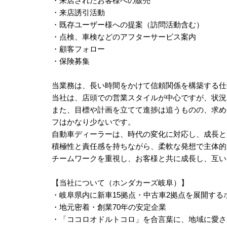
・来店されたお客様への販売
・来店誘引活動
・既存ユーザー様への提案（訪問活動含む）
・点検、車検などのアフターサービス案内
・顧客フォロー
・保険募集
当業務は、長い時間をかけて信頼関係を構築する仕
当社は、店頭での営業スタイルが中心ですが、状況
また、目標や計画を立てて進捗は追うものの、求め
フはかなり少ないです。
自動車ディーラーは、時代の変化に対応し、成長と
積極性と責任感を持ちながら、柔軟な発想で主体的
チームワークを重視し、お客様と共に成長し、互い
【当社について（ホンダカーズ岐阜）】
・岐阜県内に新車15拠点・中古車2拠点を展開する
・地元密着・創業70年の安定企業
・「ココロオドルトコロ」を合言葉に、地域に愛さ