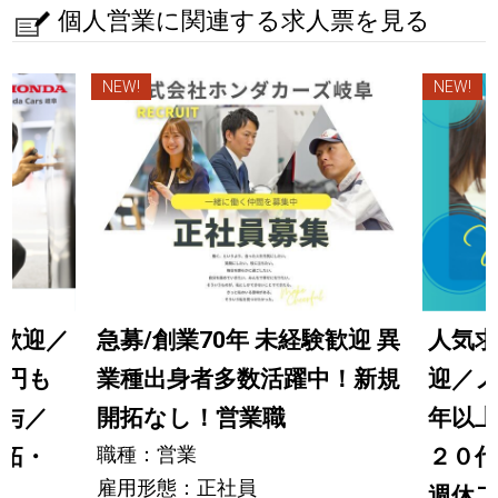
個人営業に関連する求人票を見る
NEW!
NEW!
歓迎／
急募/創業70年 未経験歓迎 異
人気求
万円も
業種出身者多数活躍中！新規
迎／
貸与／
開拓なし！営業職
年以上
職種：営業
開拓・
２０代
雇用形態：正社員
週休二日