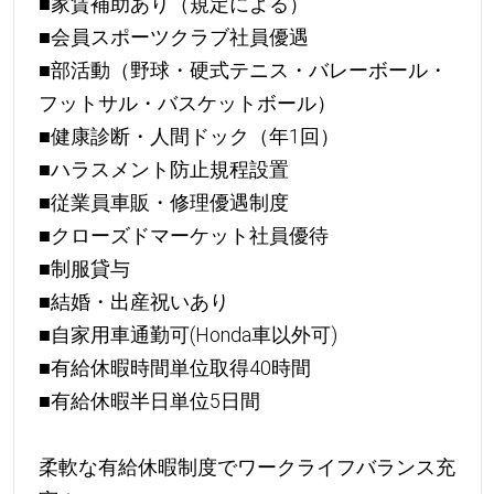
■家賃補助あり（規定による）
■会員スポーツクラブ社員優遇
■部活動（野球・硬式テニス・バレーボール・
フットサル・バスケットボール）
■健康診断・人間ドック（年1回）
■ハラスメント防止規程設置
■従業員車販・修理優遇制度
■クローズドマーケット社員優待
■制服貸与
■結婚・出産祝いあり
■自家用車通勤可(Honda車以外可)
■有給休暇時間単位取得40時間
■有給休暇半日単位5日間
柔軟な有給休暇制度でワークライフバランス充