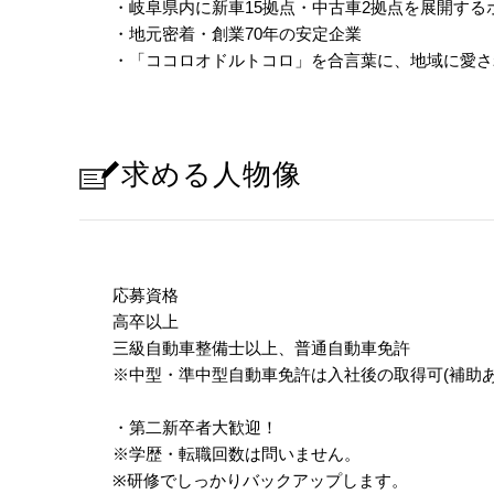
・岐阜県内に新車15拠点・中古車2拠点を展開する
・地元密着・創業70年の安定企業
・「ココロオドルトコロ」を合言葉に、地域に愛さ
求める人物像
応募資格
高卒以上
三級自動車整備士以上、普通自動車免許
※中型・準中型自動車免許は入社後の取得可(補助あ
・第二新卒者大歓迎！
※学歴・転職回数は問いません。
※研修でしっかりバックアップします。