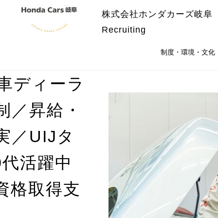
株式会社ホンダカーズ岐阜
Recruiting
制度・環境・文化
動車ディーラ
制／昇給・
／UIJタ
0代活躍中
資格取得支