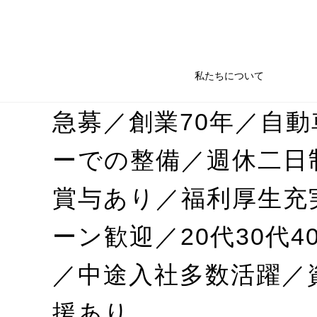
私たちについて
急募／創業70年／自
ーでの整備／週休二日
賞与あり／福利厚生充実
ーン歓迎／20代30代4
／中途入社多数活躍／
援あり